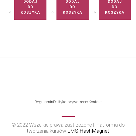
DODAJ
DODAJ
DODAJ
DO
DO
DO
KOSZYKA
KOSZYKA
KOSZYKA
Regulamin
Polityka prywatności
Kontakt
© 2022 Wszelkie prawa zastrzeżone | Platforma do
tworzenia kursów
LMS HashMagnet